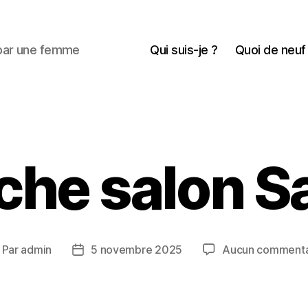
 par une femme
Qui suis-je ?
Quoi de neuf
che salon S
Par
admin
5 novembre 2025
Aucun commenta
uteur
Date
e
de
article
l’article