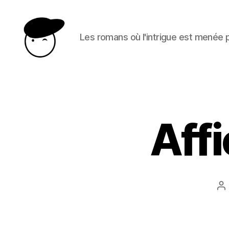
Les romans où l'intrigue est menée
Le
heros
est
une
femme
Affi
A
d
l’