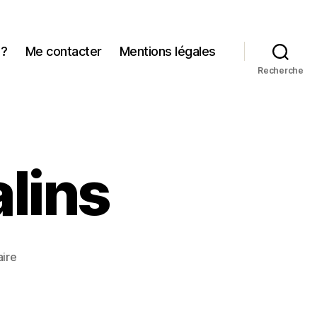
 ?
Me contacter
Mentions légales
Recherche
alins
sur
ire
Affiche
salon
Salins