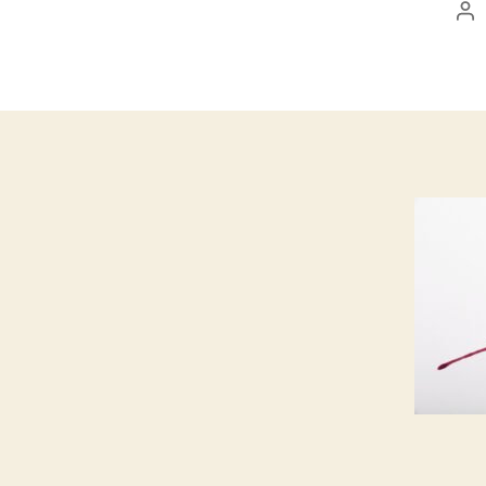
Au
de
l’a