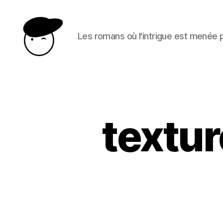
Les romans où l'intrigue est menée
Le
heros
est
une
femme
textu