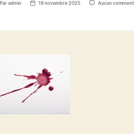
Par
admin
18 novembre 2025
Aucun comment
teur
Date
de
rticle
l’article