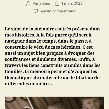
Par
admin
1 mars 2023
Auteur
Date
de
de
sur
Aucun commentaire
l’article
l’article
L
a
m
Le sujet de la mémoire est très présent dans
é
mes histoires. A la fois parce qu’il sert à
m
naviguer dans le temps, dans le passé, à
o
construire le vécu de mes héroïnes. C’est
i
aussi un sujet bien propice à évoquer des
r
souffrances et douleurs diverses. Enfin, à
e
d
travers les liens construits ou subis dans les
e
familles, la mémoire permet d’évoquer les
s
thématiques de maternité ou de filiation de
h
différentes manières.
é
r
o
ï
n