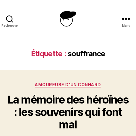
Recherche
Menu
Le
heros
est
une
Étiquette :
souffrance
femme
Catégories
AMOUREUSE D'UN CONNARD
La mémoire des héroïnes
: les souvenirs qui font
mal